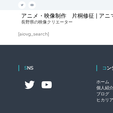
コ
T
Y
ン
テ
w
o
アニメ・映像制作 片桐修征 | ア
ン
i
u
長野県の映像クリエーター
ツ
t
t
へ
[aiovg_search]
ス
t
u
キ
e
b
ッ
プ
r
e
SNS
コ
T
Y
ホーム
w
o
i
u
個人紹
t
T
ブログ
t
u
e
b
ヒカリ
r
e