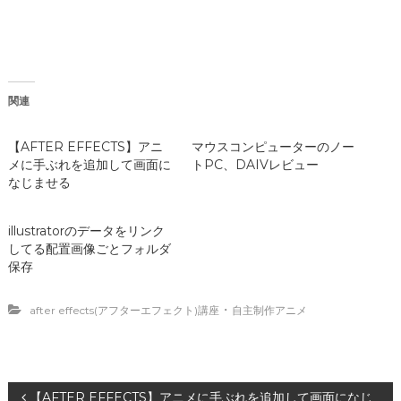
e
す
r
r
る
e
で
に
s
共
は
t
有
ク
で
(
リ
共
新
ッ
有
し
ク
(
関連
い
し
新
ウ
て
し
ィ
く
い
ン
だ
ウ
【AFTER EFFECTS】アニ
マウスコンピューターのノー
ド
さ
ィ
ウ
い
ン
メに手ぶれを追加して画面に
トPC、DAIVレビュー
で
(
ド
なじませる
開
新
ウ
き
し
で
ま
い
開
す
ウ
き
)
ィ
ま
illustratorのデータをリンク
ン
す
してる配置画像ごとフォルダ
ド
)
ウ
保存
で
開
き
・
after effects(アフターエフェクト)講座
ま
自主制作アニメ
す
)
【AFTER EFFECTS】アニメに手ぶれを追加して画面になじ