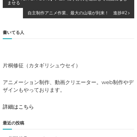
投
ませる
稿
自主制作アニメ作業、最大の山場が到来！ 進捗#2
ナ
書いてる人
ビ
ゲ
片桐修征（カタギリシュウセイ）
ー
シ
アニメーション制作、動画クリエーター。web制作やデ
ザインもやっております。
ョ
詳細はこちら
ン
最近の投稿