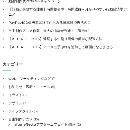
動画制作費20%OFFキャンペーン
【計画が失敗する理由】時間割引率・時間選好 – 分かりやすい行動経済学ア
ニメ
PayPay100億円還元終了からみる日本経済復活の目
自主制作アニメ作業、最大の山場が到来！ 進捗#2
【AFTER EFFECTS】連続する中割り画像の簡単な配置方法
【AFTER EFFECTS】アニメに手ぶれを追加して画面になじませる
カテゴリー
web、マーケティングなど
(11)
お知らせ・広報・ニュース
(5)
イラスト
(1)
デザイン
(3)
ライフスタイル
(5)
自主制作アニメ
(15)
after effects(アフターエフェクト)講座
(2)