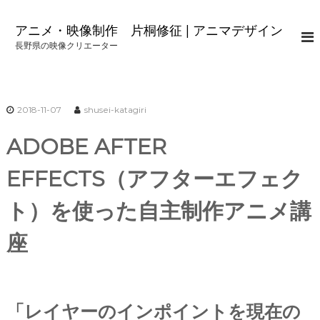
コ
ン
アニメ・映像制作 片桐修征 | アニマデザイン
テ
長野県の映像クリエーター
ン
ツ
へ
ス
2018-11-07
shusei-katagiri
キ
ッ
ADOBE AFTER
プ
EFFECTS（アフターエフェク
ト）を使った自主制作アニメ講
座
「レイヤーのインポイントを現在の