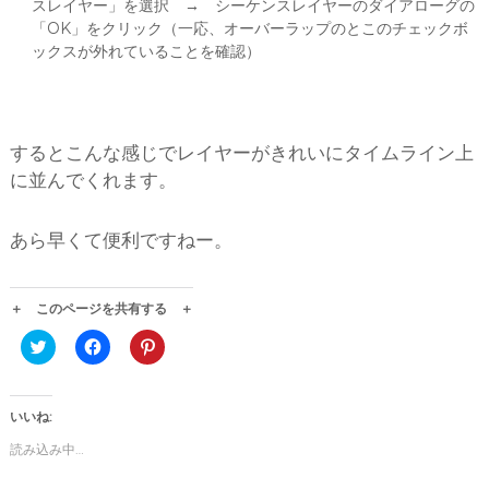
スレイヤー」を選択 → シーケンスレイヤーのダイアローグの
「OK」をクリック（一応、オーバーラップのとこのチェックボ
ックスが外れていることを確認）
するとこんな感じでレイヤーがきれいにタイムライン上
に並んでくれます。
あら早くて便利ですねー。
＋ このページを共有する ＋
ク
F
ク
リ
a
リ
ッ
c
ッ
ク
e
ク
し
b
し
て
o
て
いいね:
T
o
P
w
k
i
読み込み中…
i
で
n
t
共
t
t
有
e