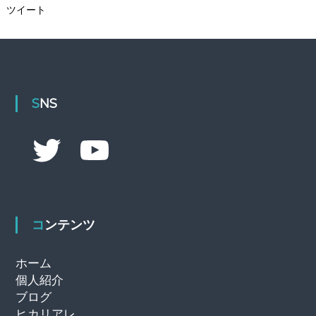
ツイート
SNS
T
Y
w
o
i
u
t
T
t
u
e
b
r
e
コンテンツ
ホーム
個人紹介
ブログ
ヒカリアレ