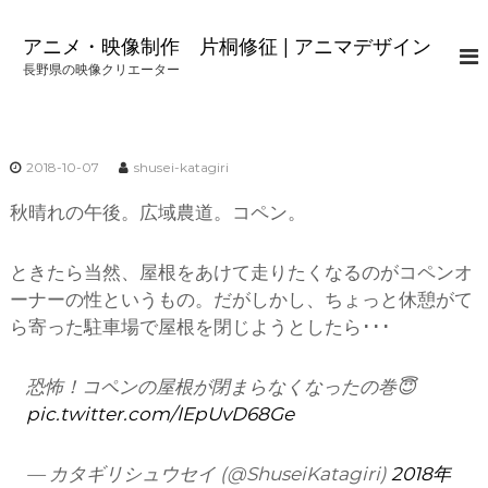
コ
ン
アニメ・映像制作 片桐修征 | アニマデザイン
テ
長野県の映像クリエーター
ン
ツ
へ
ス
2018-10-07
shusei-katagiri
キ
ッ
秋晴れの午後。広域農道。コペン。
プ
ときたら当然、屋根をあけて走りたくなるのがコペンオ
ーナーの性というもの。だがしかし、ちょっと休憩がて
ら寄った駐車場で屋根を閉じようとしたら･･･
恐怖！コペンの屋根が閉まらなくなったの巻😇
pic.twitter.com/IEpUvD68Ge
— カタギリシュウセイ (@ShuseiKatagiri)
2018年