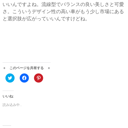
いいんですよね。流線型でバランスの良い美しさと可愛
さ。こういうデザイン性の高い車がもう少し市場にある
と選択肢が広がっていいんですけどね。
＋ このページを共有する ＋
ク
F
ク
リ
a
リ
ッ
c
ッ
ク
e
ク
し
b
し
て
o
て
いいね:
T
o
P
w
k
i
読み込み中…
i
で
n
t
共
t
t
有
e
e
す
r
r
る
e
で
に
s