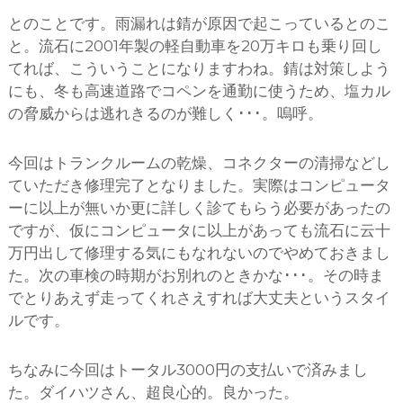
とのことです。雨漏れは錆が原因で起こっているとのこ
と。流石に2001年製の軽自動車を20万キロも乗り回し
てれば、こういうことになりますわね。錆は対策しよう
にも、冬も高速道路でコペンを通勤に使うため、塩カル
の脅威からは逃れきるのが難しく･･･。嗚呼。
今回はトランクルームの乾燥、コネクターの清掃などし
ていただき修理完了となりました。実際はコンピュータ
ーに以上が無いか更に詳しく診てもらう必要があったの
ですが、仮にコンピュータに以上があっても流石に云十
万円出して修理する気にもなれないのでやめておきまし
た。次の車検の時期がお別れのときかな･･･。その時ま
でとりあえず走ってくれさえすれば大丈夫というスタイ
ルです。
ちなみに今回はトータル3000円の支払いで済みまし
た。ダイハツさん、超良心的。良かった。