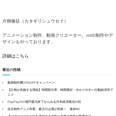
ビ
ゲ
片桐修征（カタギリシュウセイ）
ー
アニメーション制作、動画クリエーター。web制作やデ
シ
ザインもやっております。
ョ
詳細はこちら
ン
最近の投稿
動画制作費20%OFFキャンペーン
【計画が失敗する理由】時間割引率・時間選好 – 分かりやすい行動経済学ア
ニメ
PayPay100億円還元終了からみる日本経済復活の目
自主制作アニメ作業、最大の山場が到来！ 進捗#2