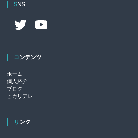
SNS
T
Y
w
o
i
u
t
T
t
u
e
b
r
e
コンテンツ
ホーム
個人紹介
ブログ
ヒカリアレ
リンク