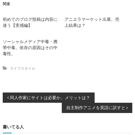
共
は
t
関連
有
ク
で
(
リ
共
新
ッ
有
し
ク
(
初めてのブログ投稿は内容に
アニエラマーケット出展。売
い
し
新
ウ
て
し
迷う【実感編】
上結果は？
ィ
く
い
ン
だ
ウ
ド
さ
ィ
ウ
い
ン
ソーシャルメディア中毒・携
で
(
ド
帯中毒。依存の原因はその中
開
新
ウ
き
し
で
毒性。
ま
い
開
す
ウ
き
)
ィ
ま
ン
す
ライフスタイル
ド
)
ウ
で
開
き
ま
す
投
同人作家にサイトは必要か。メリットは？
)
自主制作アニメを英語に訳すと
稿
ナ
書いてる人