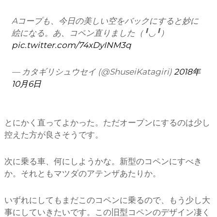
Aコープも、今日の美しい空をバックにすると妙に
絵になる。あ、コペン直りました（╹◡╹）
pic.twitter.com/74xDyINM3q
— カタギリシュウセイ (@ShuseiKatagiri)
2018年
10月6日
とにかく直ってよかった。ただオープンにするのは少し
控えた方が良さそうです。
次に乗る車、何にしようかな。新型のコペンにすべき
か。それともマツダのアテンザあたりか。
いずれにしてもまだこのコペンに乗るので、もう少し大
事にしていきたいです。この旧型コペンのデザイン凄く